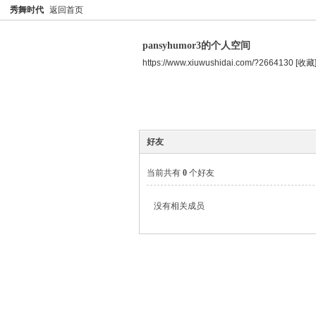
秀舞时代
返回首页
pansyhumor3的个人空间
https://www.xiuwushidai.com/?2664130
[收藏
空间首页
主题
个人资料
好友
当前共有
0
个好友
没有相关成员