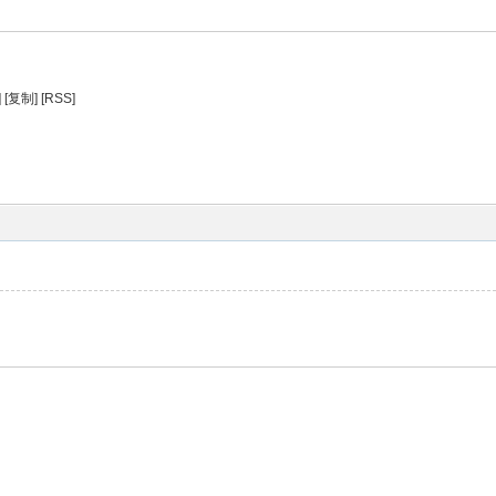
]
[复制]
[RSS]