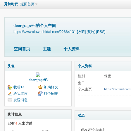
秀舞时代
返回首页
doorgrape93的个人空间
https://www.xiuwushidai.com/?2664131
[收藏]
[复制]
[RSS]
空间首页
主题
个人资料
头像
个人资料
性别
保密
doorgrape93
生日
收听TA
加为好友
个人主页
https://codimd.
给我留言
打个招呼
发送消息
统计信息
动态
已有
4
人来访过
现在还没有动态