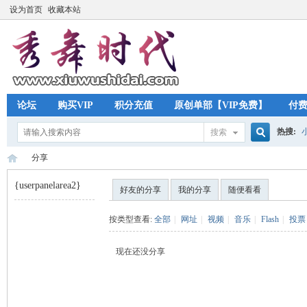
设为首页
收藏本站
论坛
购买VIP
积分充值
原创单部【VIP免费】
付
热搜:
搜索
搜
分享
{userpanelarea2}
好友的分享
我的分享
随便看看
索
秀
›
按类型查看:
全部
|
网址
|
视频
|
音乐
|
Flash
|
投票
现在还没分享