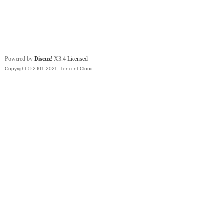
舞
Powered by
Discuz!
X3.4
Licensed
Copyright © 2001-2021, Tencent Cloud.
时