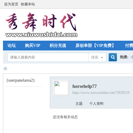
设为首页
收藏本站
论坛
购买VIP
积分充值
原创单部【VIP免费】
付
热搜:
搜索
搜
{userpanelarea2}
horsehelp77
索
https://www.xiuwushidai.com/?2839219
秀
›
主题
个人资料
还没有相关动态