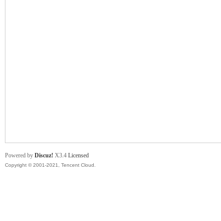
舞
时
Powered by
Discuz!
X3.4
Licensed
Copyright © 2001-2021, Tencent Cloud.