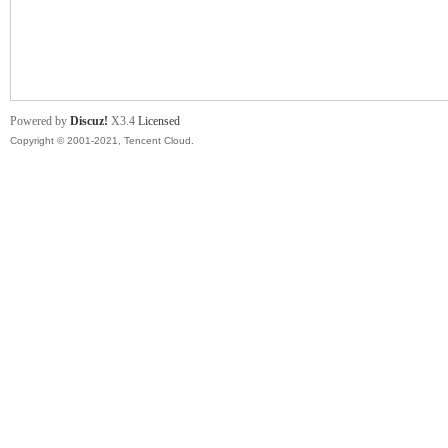
舞
Powered by
Discuz!
X3.4
Licensed
Copyright © 2001-2021, Tencent Cloud.
时