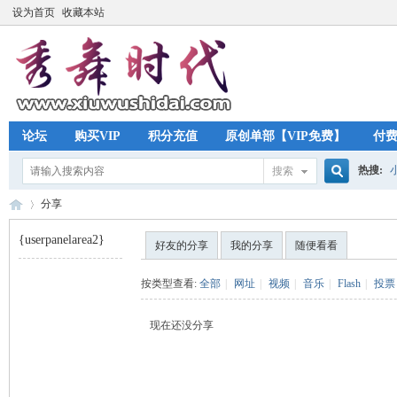
设为首页
收藏本站
论坛
购买VIP
积分充值
原创单部【VIP免费】
付
热搜:
搜索
搜
分享
{userpanelarea2}
好友的分享
我的分享
随便看看
索
秀
›
按类型查看:
全部
|
网址
|
视频
|
音乐
|
Flash
|
投票
现在还没分享