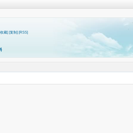
[收藏]
[复制]
[RSS]
料