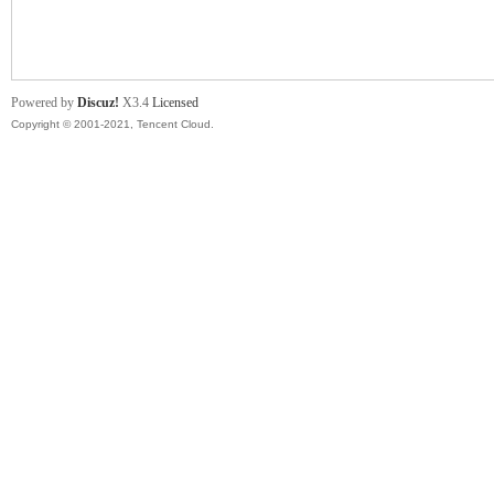
舞
Powered by
Discuz!
X3.4
Licensed
Copyright © 2001-2021, Tencent Cloud.
时
代