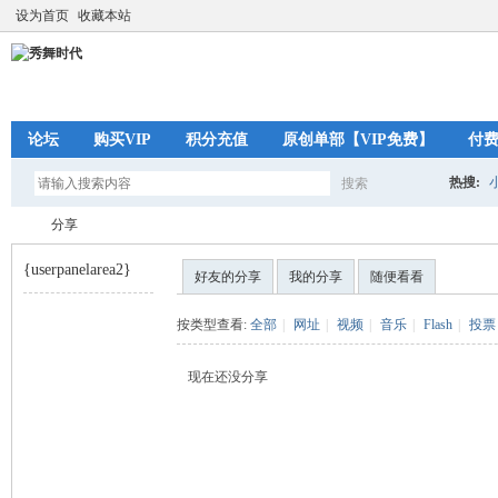
设为首页
收藏本站
论坛
购买VIP
积分充值
原创单部【VIP免费】
付
热搜:
搜索
搜
分享
{userpanelarea2}
好友的分享
我的分享
随便看看
索
秀
›
按类型查看:
全部
|
网址
|
视频
|
音乐
|
Flash
|
投票
现在还没分享