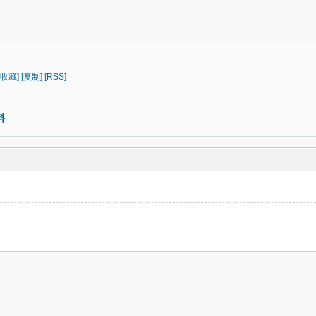
[收藏]
[复制]
[RSS]
料