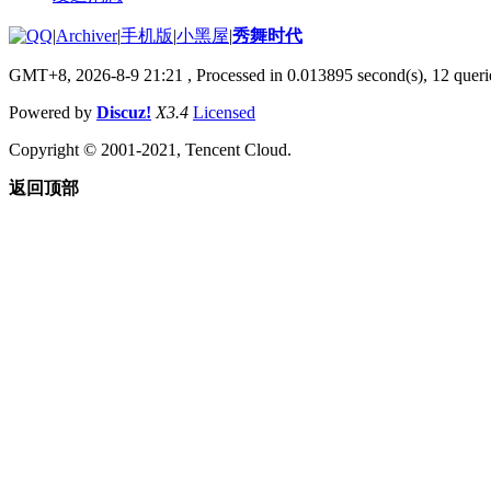
|
Archiver
|
手机版
|
小黑屋
|
秀舞时代
GMT+8, 2026-8-9 21:21
, Processed in 0.013895 second(s), 12 querie
Powered by
Discuz!
X3.4
Licensed
Copyright © 2001-2021, Tencent Cloud.
返回顶部