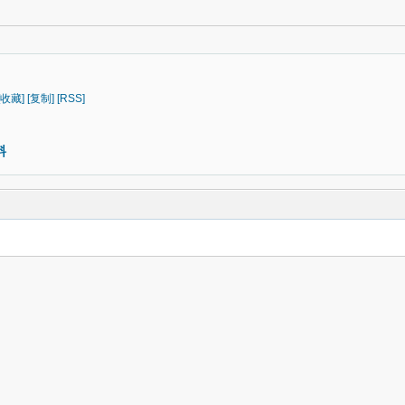
[收藏]
[复制]
[RSS]
料