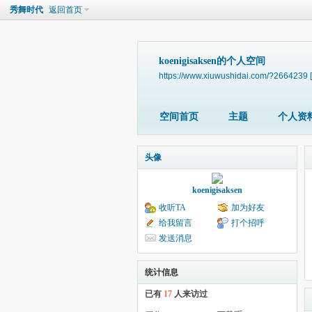
秀舞时代
返回首页
koenigisaksen的个人空间
https://www.xiuwushidai.com/?2664239
空间首页
主题
个人资
头像
koenigisaksen
收听TA
加为好友
给我留言
打个招呼
发送消息
统计信息
已有
17
人来访过