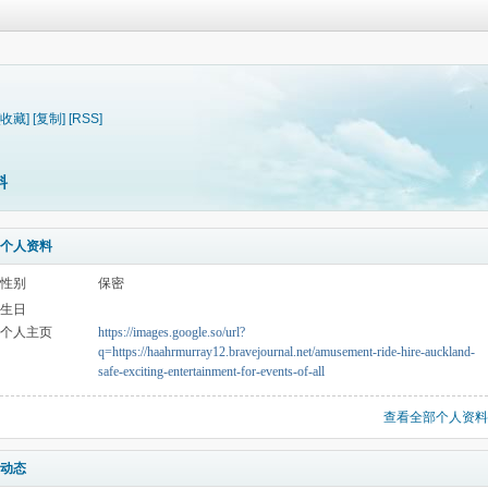
[收藏]
[复制]
[RSS]
料
个人资料
性别
保密
生日
个人主页
https://images.google.so/url?
q=https://haahrmurray12.bravejournal.net/amusement-ride-hire-auckland-
safe-exciting-entertainment-for-events-of-all
查看全部个人资料
动态