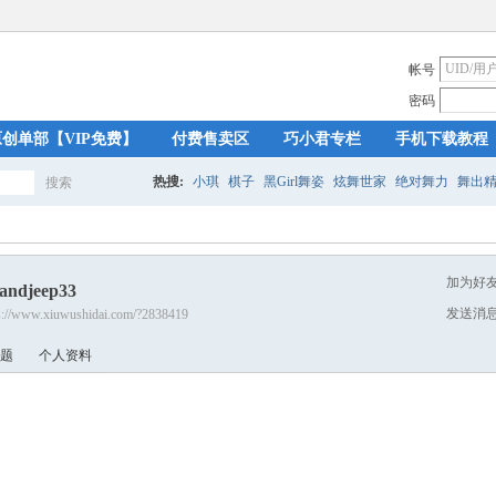
帐号
密码
原创单部【VIP免费】
付费售卖区
巧小君专栏
手机下载教程
热搜:
小琪
棋子
黑Girl舞姿
炫舞世家
绝对舞力
舞出
搜索
搜
加为好
landjeep33
索
发送消
s://www.xiuwushidai.com/?2838419
题
个人资料