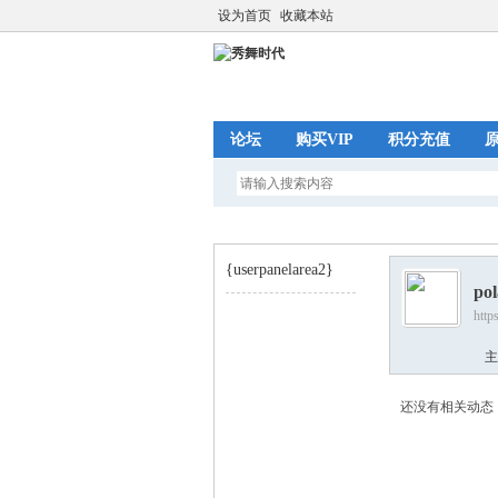
设为首页
收藏本站
论坛
购买VIP
积分充值
{userpanelarea2}
po
http
秀
›
主
还没有相关动态