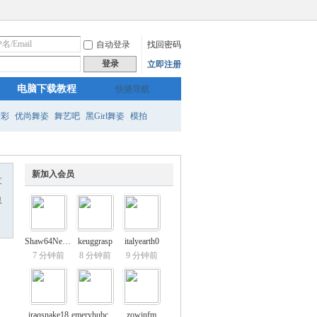
自动登录
找回密码
登录
立即注册
电脑下载教程
快捷导航
精彩
优尚舞姿
舞艺吧
黑Girl舞姿
模拍
新加入会员
友
息
Shaw64Neergaa
keuggrasp
italyearth0
7 分钟前
8 分钟前
9 分钟前
iraqsnake18
emeryhubcap3
zowinfm