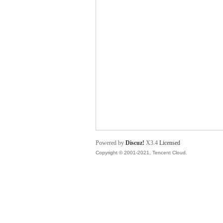
舞
时
Powered by
Discuz!
X3.4
Licensed
Copyright © 2001-2021, Tencent Cloud.
代