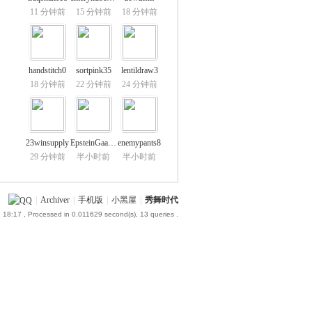
11 分钟前
15 分钟前
18 分钟前
handstitch0
sortpink35
lentildraw3
18 分钟前
22 分钟前
24 分钟前
23winsupply
EpsteinGaarde
enemypants8
29 分钟前
半小时前
半小时前
|
Archiver
|
手机版
|
小黑屋
|
秀舞时代
 18:17
, Processed in 0.011629 second(s), 13 queries .