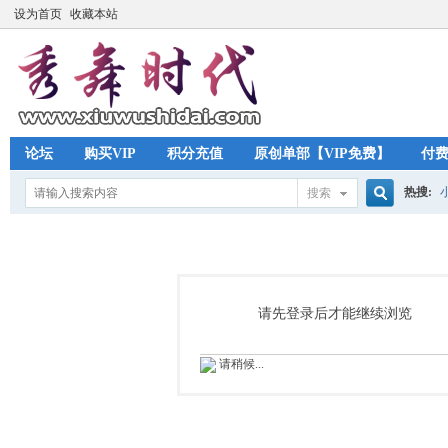
设为首页
收藏本站
论坛
购买VIP
积分充值
原创单部【VIP免费】
付
热搜:
搜索
搜
索
请先登录后才能继续浏览
请稍候...