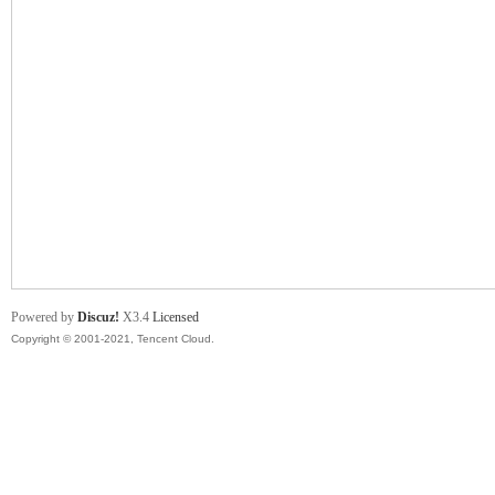
舞
时
Powered by
Discuz!
X3.4
Licensed
Copyright © 2001-2021, Tencent Cloud.
代