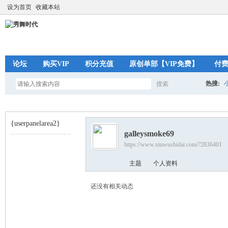
设为首页
收藏本站
论坛
购买VIP
积分充值
原创单部【VIP免费】
付
热搜:
搜索
搜
{userpanelarea2}
galleysmoke69
索
https://www.xiuwushidai.com/?2836401
秀
›
主题
个人资料
还没有相关动态