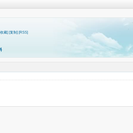
[收藏]
[复制]
[RSS]
料