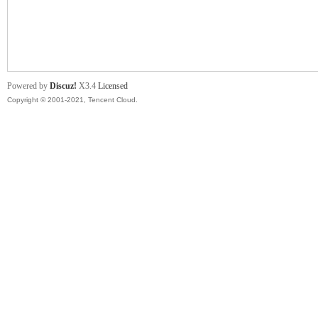
舞
Powered by
Discuz!
X3.4
Licensed
Copyright © 2001-2021, Tencent Cloud.
时