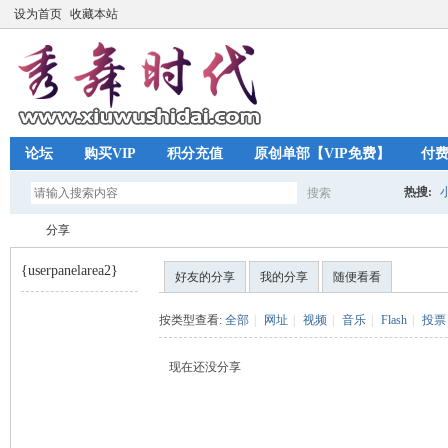
设为首页
收藏本站
论坛
购买VIP
积分充值
原创单部【VIP免费】
付
热搜:
搜索
搜
分享
{userpanelarea2}
好友的分享
我的分享
随便看看
索
秀
›
按类型查看:
全部
|
网址
|
视频
|
音乐
|
Flash
|
投票
现在还没分享