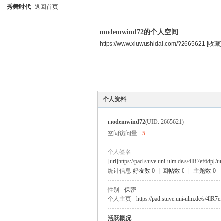
秀舞时代
返回首页
modemwind72的个人空间
https://www.xiuwushidai.com/?2665621
[收藏
空间首页
主题
个人资料
个人资料
modemwind72
(UID: 2665621)
空间访问量
5
个人签名
[url]https://pad.stuve.uni-ulm.de/s/4lR7ef6dp[/ur
统计信息
好友数 0
|
回帖数 0
|
主题数 0
性别
保密
个人主页
https://pad.stuve.uni-ulm.de/s/4lR7
活跃概况