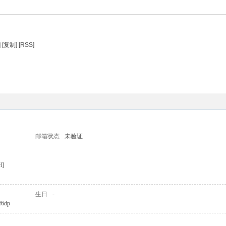
]
[复制]
[RSS]
邮箱状态
未验证
l]
生日
-
ef6dp