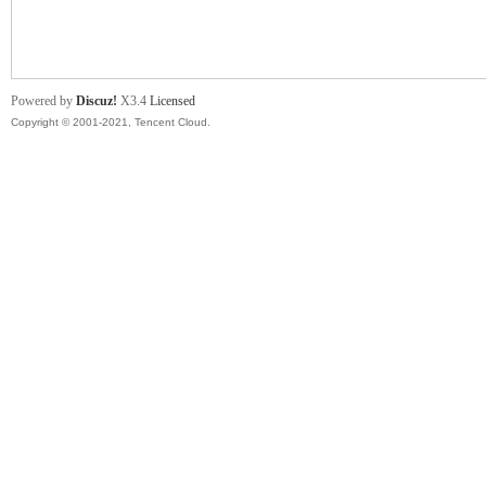
舞
Powered by
Discuz!
X3.4
Licensed
Copyright © 2001-2021, Tencent Cloud.
时
代