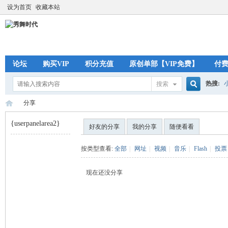
设为首页
收藏本站
论坛
购买VIP
积分充值
原创单部【VIP免费】
付
热搜:
搜索
搜
分享
{userpanelarea2}
好友的分享
我的分享
随便看看
索
秀
›
按类型查看:
全部
|
网址
|
视频
|
音乐
|
Flash
|
投票
现在还没分享