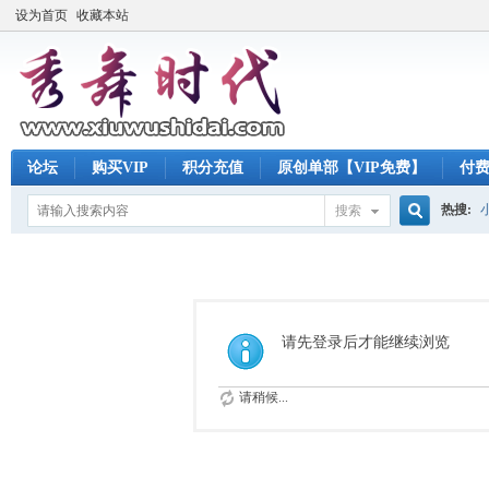
设为首页
收藏本站
论坛
购买VIP
积分充值
原创单部【VIP免费】
付
热搜:
搜索
搜
索
请先登录后才能继续浏览
请稍候...