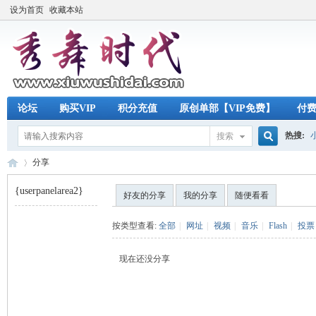
设为首页
收藏本站
论坛
购买VIP
积分充值
原创单部【VIP免费】
付
热搜:
搜索
搜
分享
{userpanelarea2}
好友的分享
我的分享
随便看看
索
秀
›
按类型查看:
全部
|
网址
|
视频
|
音乐
|
Flash
|
投票
现在还没分享