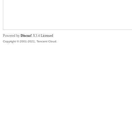
舞
Powered by
Discuz!
X3.4
Licensed
Copyright © 2001-2021, Tencent Cloud.
时