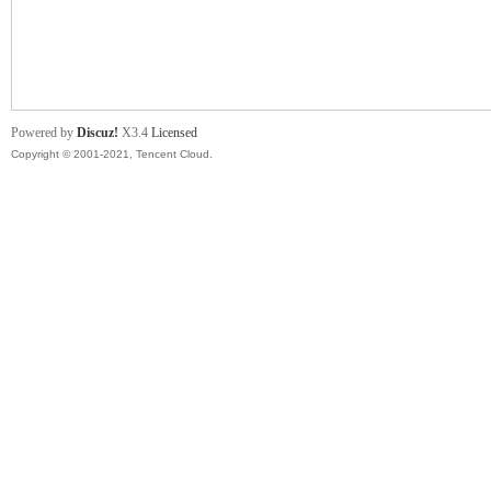
舞
Powered by
Discuz!
X3.4
Licensed
Copyright © 2001-2021, Tencent Cloud.
时