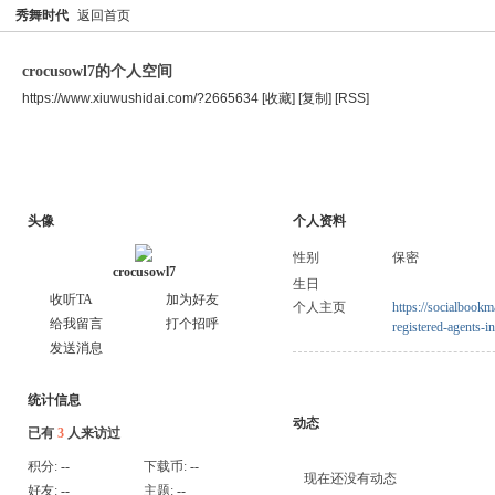
秀舞时代
返回首页
crocusowl7的个人空间
https://www.xiuwushidai.com/?2665634
[收藏]
[复制]
[RSS]
空间首页
主题
个人资料
头像
个人资料
性别
保密
crocusowl7
生日
收听TA
加为好友
个人主页
https://socialbookm
给我留言
打个招呼
registered-agents-
发送消息
统计信息
动态
已有
3
人来访过
积分:
--
下载币:
--
现在还没有动态
好友:
--
主题:
--