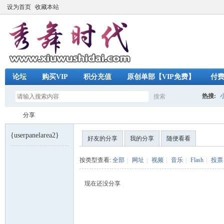
设为首页
收藏本站
论坛
购买VIP
积分充值
原创单部【VIP免费】
付
热搜:
搜索
搜
分享
{userpanelarea2}
好友的分享
我的分享
随便看看
索
秀
›
按类型查看:
全部
|
网址
|
视频
|
音乐
|
Flash
|
投票
现在还没分享