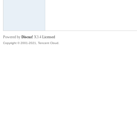
舞
Powered by
Discuz!
X3.4
Licensed
Copyright © 2001-2021, Tencent Cloud.
时