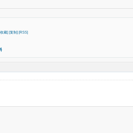
[收藏]
[复制]
[RSS]
料