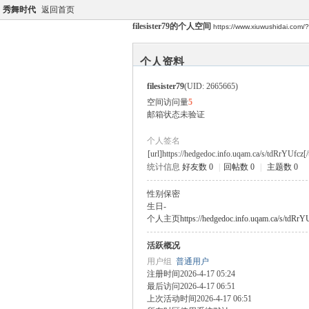
秀舞时代
返回首页
filesister79的个人空间
https://www.xiuwushidai.com
个人资料
filesister79
(UID: 2665665)
空间访问量
5
邮箱状态
未验证
个人签名
[url]https://hedgedoc.info.uqam.ca/s/tdRrYUfcz[/
统计信息
好友数 0
|
回帖数 0
|
主题数 0
性别
保密
生日
-
个人主页
https://hedgedoc.info.uqam.ca/s/tdRrY
活跃概况
用户组
普通用户
注册时间
2026-4-17 05:24
最后访问
2026-4-17 06:51
上次活动时间
2026-4-17 06:51