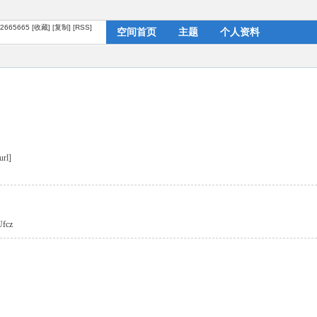
/?2665665
[收藏]
[复制]
[RSS]
空间首页
主题
个人资料
url]
Ufcz