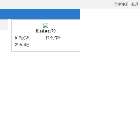
立即注册
登录
filesister79
加为好友
打个招呼
发送消息