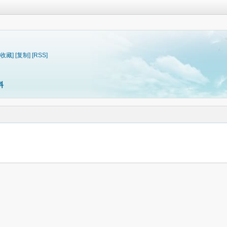
[收藏]
[复制]
[RSS]
料