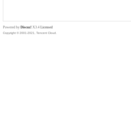
舞
Powered by
Discuz!
X3.4
Licensed
Copyright © 2001-2021, Tencent Cloud.
时
代