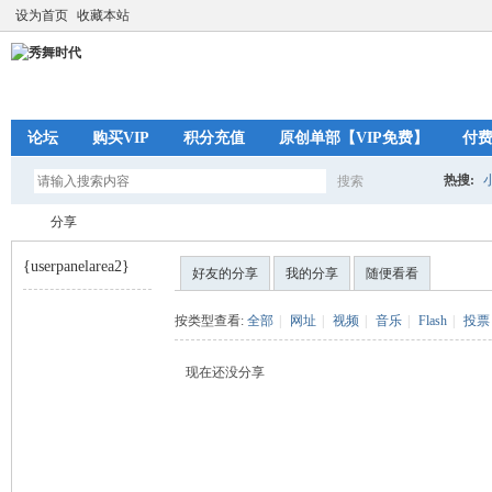
设为首页
收藏本站
论坛
购买VIP
积分充值
原创单部【VIP免费】
付
热搜:
搜索
搜
分享
{userpanelarea2}
好友的分享
我的分享
随便看看
索
秀
›
按类型查看:
全部
|
网址
|
视频
|
音乐
|
Flash
|
投票
现在还没分享