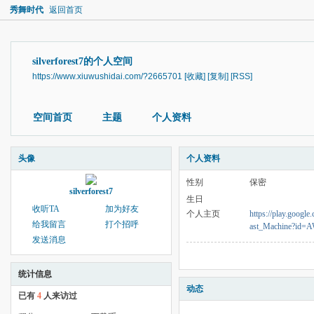
秀舞时代
返回首页
silverforest7的个人空间
https://www.xiuwushidai.com/?2665701
[收藏]
[复制]
[RSS]
空间首页
主题
个人资料
头像
个人资料
性别
保密
silverforest7
生日
收听TA
加为好友
个人主页
https://play.googl
给我留言
打个招呼
ast_Machine?i
发送消息
统计信息
动态
已有
4
人来访过