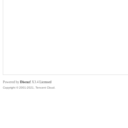
舞
时
Powered by
Discuz!
X3.4
Licensed
Copyright © 2001-2021, Tencent Cloud.
代