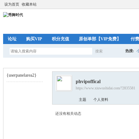
设为首页
收藏本站
论坛
购买VIP
积分充值
原创单部【VIP免费】
付
热搜:
搜索
搜
{userpanelarea2}
phvipoffical
索
https://www.xiuwushidai.com/?2835581
秀
›
主题
个人资料
还没有相关动态