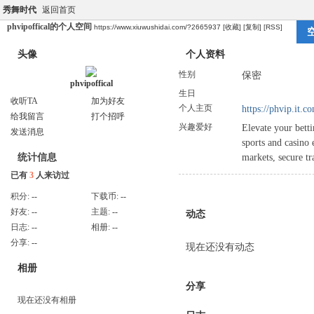
秀舞时代
返回首页
phvipoffical的个人空间
https://www.xiuwushidai.com/?2665937
[收藏]
[复制]
[RSS]
头像
个人资料
性别
保密
phvipoffical
生日
收听TA
加为好友
个人主页
https://phvip.it.c
给我留言
打个招呼
兴趣爱好
Elevate your betti
发送消息
sports and casino
markets, secure t
统计信息
已有
3
人来访过
积分:
--
下载币:
--
好友:
--
主题:
--
动态
日志:
--
相册:
--
分享:
--
现在还没有动态
相册
分享
现在还没有相册