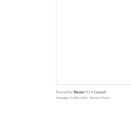
舞
时
Powered by
Discuz!
X3.4
Licensed
Copyright © 2001-2021, Tencent Cloud.