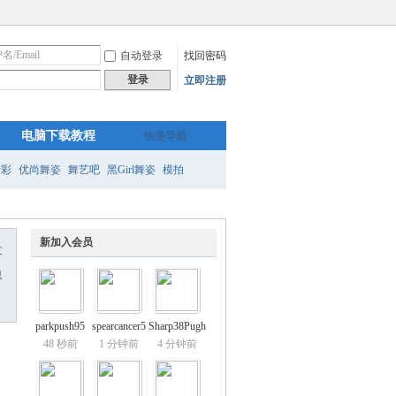
自动登录
找回密码
登录
立即注册
电脑下载教程
快捷导航
精彩
优尚舞姿
舞艺吧
黑Girl舞姿
模拍
新加入会员
友
息
parkpush95
spearcancer5
Sharp38Pugh
48 秒前
1 分钟前
4 分钟前