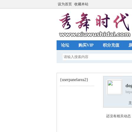
设为首页
收藏本站
论坛
购买VIP
积分充值
{userpanelarea2}
do
http
秀
›
主
还没有相关动态