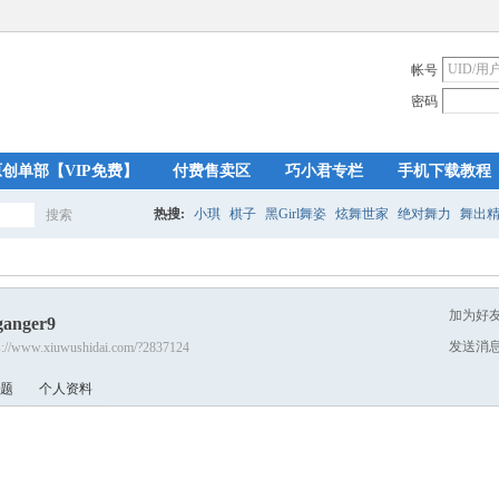
帐号
密码
原创单部【VIP免费】
付费售卖区
巧小君专栏
手机下载教程
热搜:
小琪
棋子
黑Girl舞姿
炫舞世家
绝对舞力
舞出
搜索
搜
加为好
ganger9
索
发送消
s://www.xiuwushidai.com/?2837124
题
个人资料