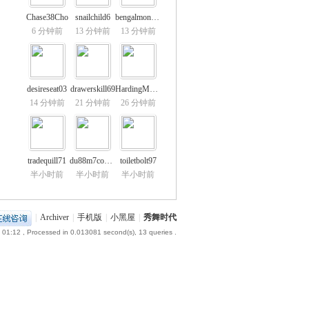
Chase38Cho
snailchild6
bengalmonth5
6 分钟前
13 分钟前
13 分钟前
desireseat03
drawerskill69
HardingMoller
14 分钟前
21 分钟前
26 分钟前
tradequill71
du88m7comDg
toiletbolt97
半小时前
半小时前
半小时前
|
Archiver
|
手机版
|
小黑屋
|
秀舞时代
 01:12
, Processed in 0.013081 second(s), 13 queries .