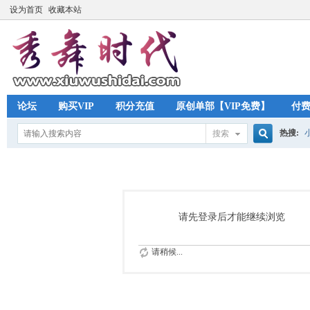
设为首页
收藏本站
论坛
购买VIP
积分充值
原创单部【VIP免费】
付
热搜:
搜索
搜
索
请先登录后才能继续浏览
请稍候...