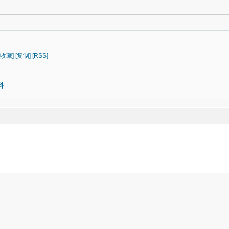
[收藏]
[复制]
[RSS]
料