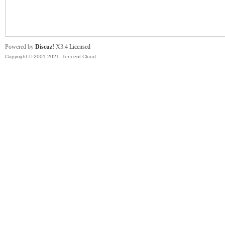
舞
Powered by
Discuz!
X3.4
Licensed
Copyright © 2001-2021, Tencent Cloud.
时
代