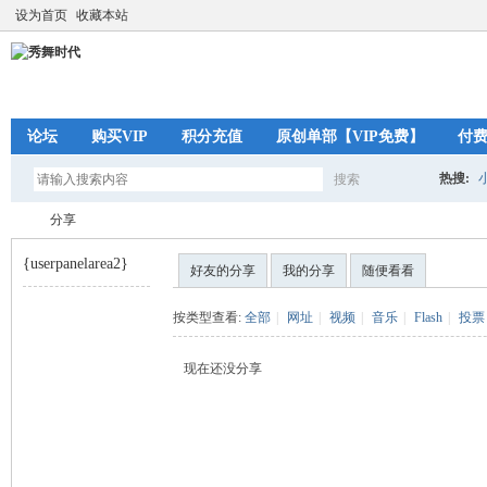
设为首页
收藏本站
论坛
购买VIP
积分充值
原创单部【VIP免费】
付
热搜:
搜索
搜
分享
{userpanelarea2}
好友的分享
我的分享
随便看看
索
秀
›
按类型查看:
全部
|
网址
|
视频
|
音乐
|
Flash
|
投票
现在还没分享