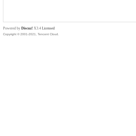
舞
Powered by
Discuz!
X3.4
Licensed
Copyright © 2001-2021, Tencent Cloud.
时
代