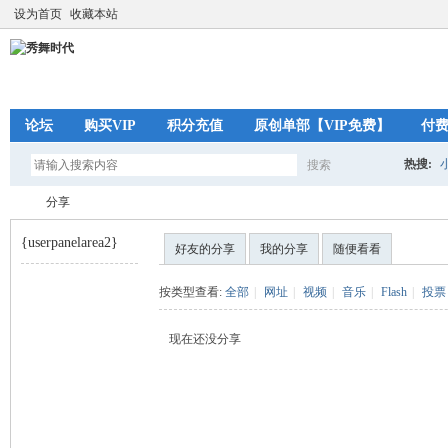
设为首页
收藏本站
论坛
购买VIP
积分充值
原创单部【VIP免费】
付
热搜:
搜索
搜
分享
{userpanelarea2}
好友的分享
我的分享
随便看看
索
秀
›
按类型查看:
全部
|
网址
|
视频
|
音乐
|
Flash
|
投票
现在还没分享