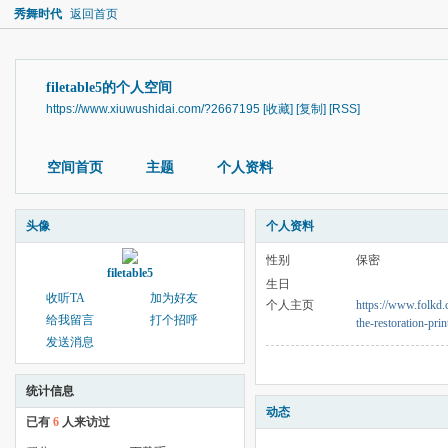
秀舞时代
返回首页
filetable5的个人空间
https://www.xiuwushidai.com/?2667195
[收藏]
[复制]
[RSS]
空间首页
主题
个人资料
头像
个人资料
性别
保密
filetable5
生日
收听TA
加为好友
个人主页
https://www.folkd.
给我留言
打个招呼
the-restoration-pri
发送消息
统计信息
动态
已有
6
人来访过