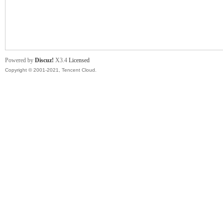
舞
Powered by
Discuz!
X3.4
Licensed
Copyright © 2001-2021, Tencent Cloud.
时