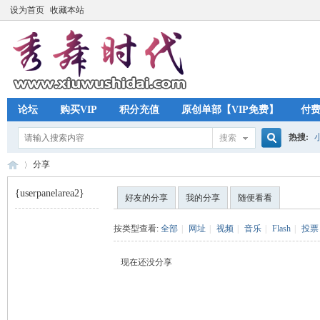
设为首页
收藏本站
论坛
购买VIP
积分充值
原创单部【VIP免费】
付
热搜:
搜索
搜
分享
{userpanelarea2}
好友的分享
我的分享
随便看看
索
秀
›
按类型查看:
全部
|
网址
|
视频
|
音乐
|
Flash
|
投票
现在还没分享