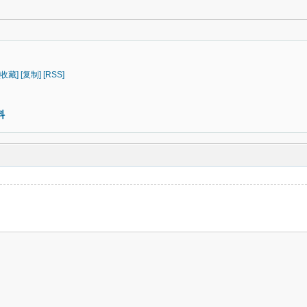
[收藏]
[复制]
[RSS]
料