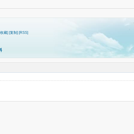
[收藏]
[复制]
[RSS]
料