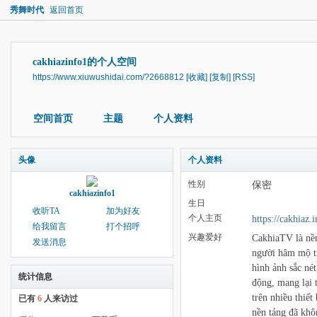
秀舞时代
返回首页
cakhiazinfo1的个人空间
https://www.xiuwushidai.com/?2668812
[收藏]
[复制]
[RSS]
空间首页
主题
个人资料
头像
个人资料
性别
保密
cakhiazinfo1
生日
收听TA
加为好友
个人主页
https://cakhiaz.i
给我留言
打个招呼
兴趣爱好
CakhiaTV là nền
发送消息
người hâm mộ ti
hình ảnh sắc né
统计信息
động, mang lại 
trên nhiều thiế
已有
6
人来访过
nền tảng đã khô