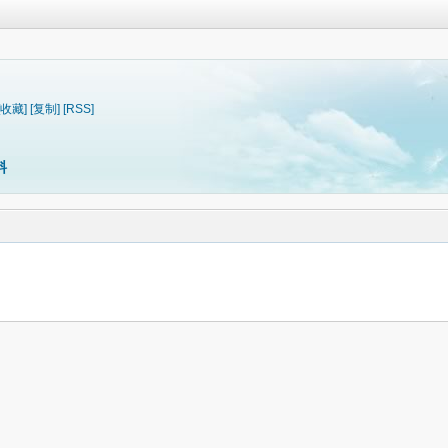
[收藏]
[复制]
[RSS]
料