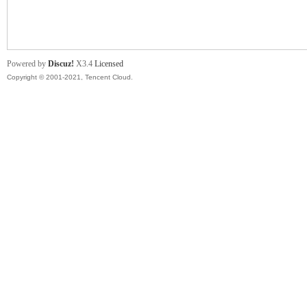
舞
Powered by
Discuz!
X3.4
Licensed
Copyright © 2001-2021, Tencent Cloud.
时
代