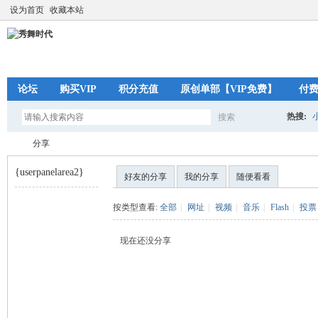
设为首页
收藏本站
论坛
购买VIP
积分充值
原创单部【VIP免费】
付
热搜:
搜索
搜
分享
{userpanelarea2}
好友的分享
我的分享
随便看看
索
秀
›
按类型查看:
全部
|
网址
|
视频
|
音乐
|
Flash
|
投票
现在还没分享