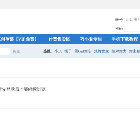
帐号
密码
原创单部【VIP免费】
付费售卖区
巧小君专栏
手机下载教程
热搜:
小琪
棋子
黑Girl舞姿
炫舞世家
绝对舞力
舞出
搜索
搜
索
请先登录后才能继续浏览