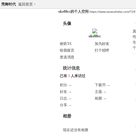
秀舞时代
返回首页
oke88cc的个人空间
https://www.xiuwushidai.com/?2
头像
oke88cc
收听TA
加为好友
给我留言
打个招呼
发送消息
统计信息
已有
3
人来访过
积分:
--
下载币:
--
好友:
--
主题:
--
日志:
--
相册:
--
分享:
--
相册
现在还没有相册