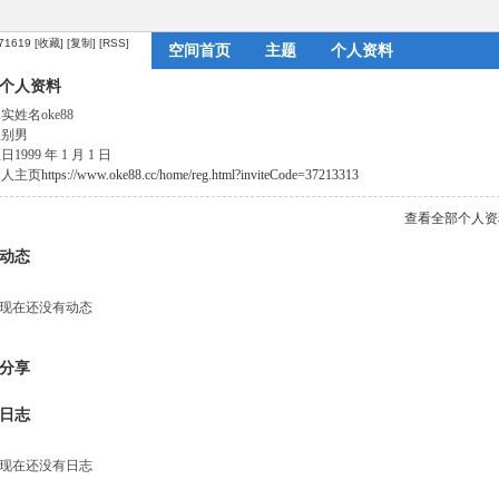
671619
[收藏]
[复制]
[RSS]
空间首页
主题
个人资料
个人资料
真实姓名
oke88
性别
男
生日
1999 年 1 月 1 日
个人主页
https://www.oke88.cc/home/reg.html?inviteCode=37213313
查看全部个人资
动态
现在还没有动态
分享
日志
现在还没有日志