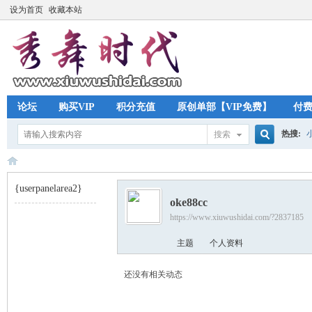
设为首页
收藏本站
论坛
购买VIP
积分充值
原创单部【VIP免费】
付
热搜:
搜索
搜
{userpanelarea2}
oke88cc
索
https://www.xiuwushidai.com/?2837185
秀
›
主题
个人资料
还没有相关动态