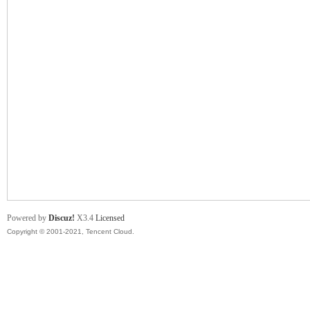
舞
时
Powered by
Discuz!
X3.4
Licensed
Copyright © 2001-2021, Tencent Cloud.