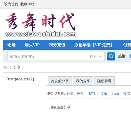
设为首页
收藏本站
论坛
购买VIP
积分充值
原创单部【VIP免费】
付
热搜:
搜索
搜
分享
{userpanelarea2}
好友的分享
我的分享
随便看看
索
秀
›
按类型查看:
全部
|
网址
|
视频
|
音乐
|
Flash
|
投票
现在还没分享