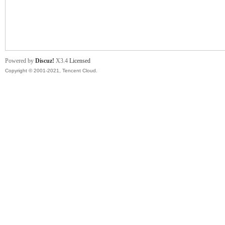
舞
Powered by
Discuz!
X3.4
Licensed
Copyright © 2001-2021, Tencent Cloud.
时