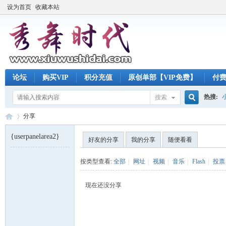
设为首页
收藏本站
论坛
购买VIP
积分充值
原创单部【VIP免费】
付
热搜:
搜索
搜
分享
{userpanelarea2}
好友的分享
我的分享
随便看看
索
秀
›
按类型查看:
全部
|
网址
|
视频
|
音乐
|
Flash
|
投票
现在还没分享