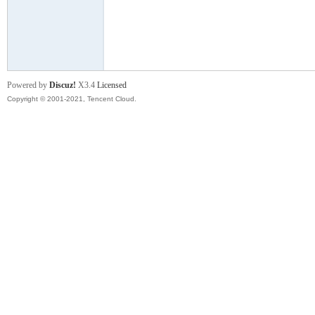
舞
Powered by
Discuz!
X3.4
Licensed
Copyright © 2001-2021, Tencent Cloud.
时