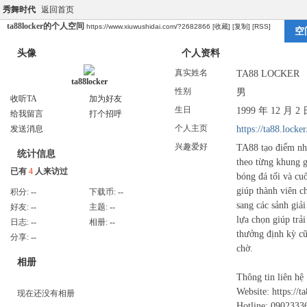
秀舞时代
返回首页
ta88locker的个人空间
https://www.xiuwushidai.com/?2682866
[收藏]
[复制]
[RSS]
空
头像
个人资料
真实姓名
TA88 LOCKER
ta88locker
性别
男
收听TA
加为好友
生日
1999 年 12 月 2
给我留言
打个招呼
个人主页
https://ta88.locker
发送消息
兴趣爱好
TA88 tạo điểm nhấ
统计信息
theo từng khung g
已有
4
人来访过
bóng đá tối và cu
giúp thành viên c
积分:
--
下载币:
--
sang các sảnh giải
好友:
--
主题:
--
lựa chọn giúp trả
日志:
--
相册:
--
thưởng định kỳ cũ
分享:
--
chờ.
相册
Thông tin liên hệ
Website: https://t
现在还没有相册
Hotline: 0902333