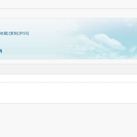
[收藏]
[复制]
[RSS]
料