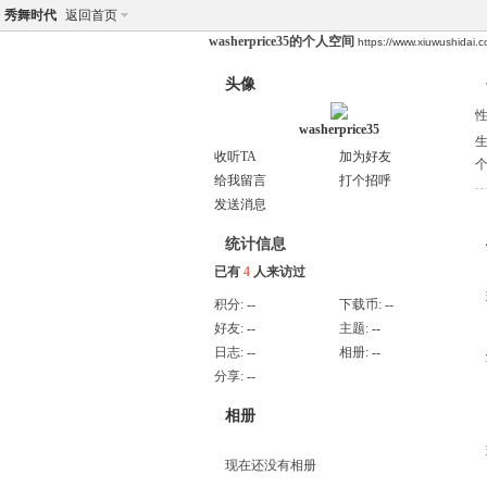
秀舞时代
返回首页
washerprice35的个人空间
https://www.xiuwushidai
头像
washerprice35
收听TA
加为好友
给我留言
打个招呼
发送消息
统计信息
已有
4
人来访过
积分:
--
下载币:
--
好友:
--
主题:
--
日志:
--
相册:
--
分享:
--
相册
现在还没有相册