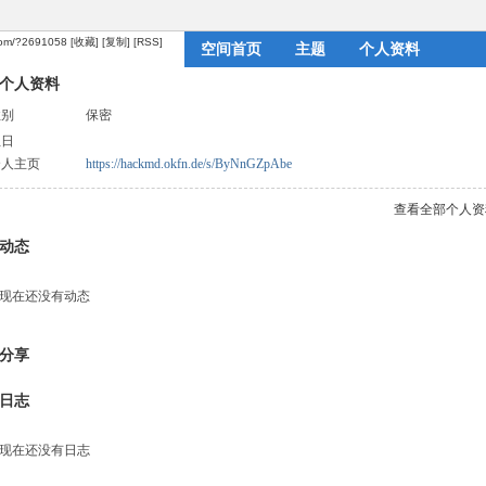
.com/?2691058
[收藏]
[复制]
[RSS]
空间首页
主题
个人资料
个人资料
性别
保密
生日
个人主页
https://hackmd.okfn.de/s/ByNnGZpAbe
查看全部个人资
动态
现在还没有动态
分享
日志
现在还没有日志